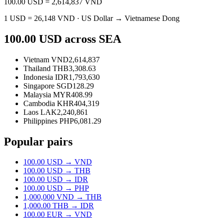
100.00
USD
=
2,614,837
VND
1
USD
=
26,148
VND
·
US Dollar
→
Vietnamese Dong
100.00
USD
across SEA
Vietnam
VND
2,614,837
Thailand
THB
3,308.63
Indonesia
IDR
1,793,630
Singapore
SGD
128.29
Malaysia
MYR
408.99
Cambodia
KHR
404,319
Laos
LAK
2,240,861
Philippines
PHP
6,081.29
Popular pairs
100.00
USD
→
VND
100.00
USD
→
THB
100.00
USD
→
IDR
100.00
USD
→
PHP
1,000,000
VND
→
THB
1,000.00
THB
→
IDR
100.00
EUR
→
VND