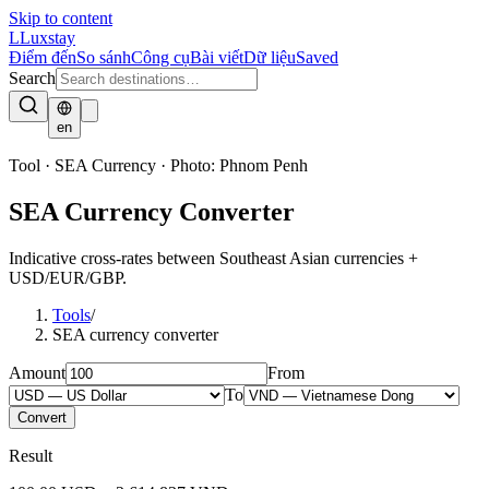
Skip to content
L
Luxstay
Điểm đến
So sánh
Công cụ
Bài viết
Dữ liệu
Saved
Search
en
Tool · SEA Currency
·
Photo:
Phnom Penh
SEA Currency Converter
Indicative cross-rates between Southeast Asian currencies +
USD/EUR/GBP.
Tools
/
SEA currency converter
Amount
From
To
Convert
Result